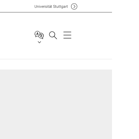
Uni
versität Stuttgart