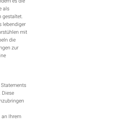
indem es die
e als
gestaltet.
 lebendiger
hrstühlen mit
eln die
ungen zur
ine
r Statements
. Diese
inzubringen
g an Ihrem