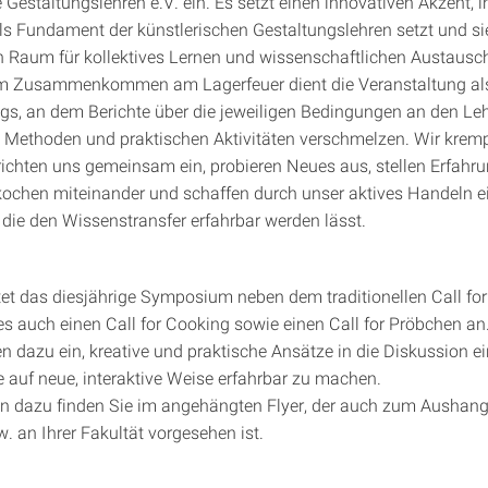
 Gestaltungslehren e.V. ein. Es setzt einen innovativen Akzent, 
ls Fundament der künstlerischen Gestaltungslehren setzt und si
Raum für kollektives Lernen und wissenschaftlichen Austausch 
em Zusammenkommen am Lagerfeuer dient die Veranstaltung als
ogs, an dem Berichte über die jeweiligen Bedingungen an den Le
, Methoden und praktischen Aktivitäten verschmelzen. Wir kremp
richten uns gemeinsam ein, probieren Neues aus, stellen Erfahr
kochen miteinander und schaffen durch unser aktives Handeln e
die den Wissenstransfer erfahrbar werden lässt.
tet das diesjährige Symposium neben dem traditionellen Call fo
es auch einen Call for Cooking sowie einen Call for Pröbchen an
n dazu ein, kreative und praktische Ansätze in die Diskussion e
e auf neue, interaktive Weise erfahrbar zu machen.
n dazu finden Sie im angehängten Flyer, der auch zum Aushan
. an Ihrer Fakultät vorgesehen ist.