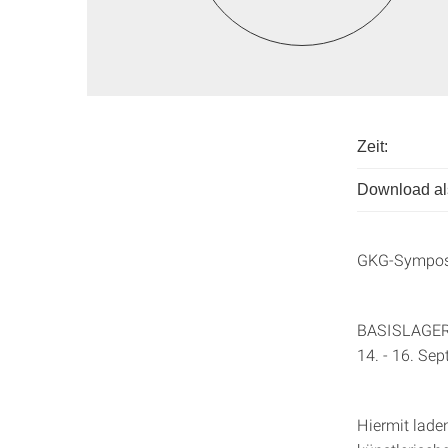
Zeit:
Download als
GKG-Sympos
BASISLAGER 
14. - 16. Se
Hiermit lade