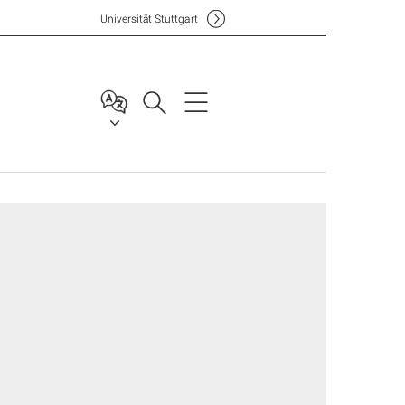
Uni
versität Stuttgart