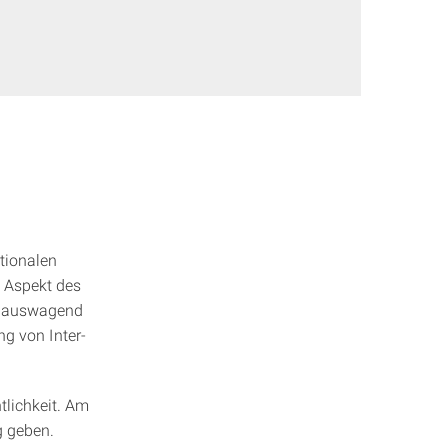
ationalen
 Aspekt des
inauswagend
ng von Inter-
tlichkeit. Am
g geben.